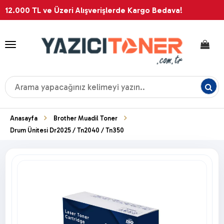
12.000 TL ve Üzeri Alışverişlerde Kargo Bedava!
Toggle
navigation
Anasayfa
Brother Muadil Toner
Drum Ünitesi Dr2025 / Tn2040 / Tn350